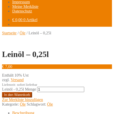
Impressum
Meine Merkliste
Datenschutz
€ 0,00
0 Artikel
Startseite
/
Öle
/ Leinöl – 0,25l
Leinoel
Leinöl – 0,25l
€
7,00
Enthält 10% Ust
zzgl.
Versand
Lieferzeit: sofort lieferbar
Leinöl - 0,25l Menge
In den Warenkorb
Zur Merkliste hinzufügen
Kategorie:
Öle
Schlagwort:
Öle
Beschreibung