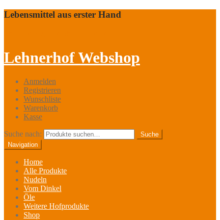
Lebensmittel aus erster Hand
Skip to navigation
Skip to content
Lehnerhof Webshop
Anmelden
Registrieren
Wunschliste
Warenkorb
Kasse
Suche nach:
Suche
Navigation
Home
Alle Produkte
Nudeln
Vom Dinkel
Öle
Weitere Hofprodukte
Shop