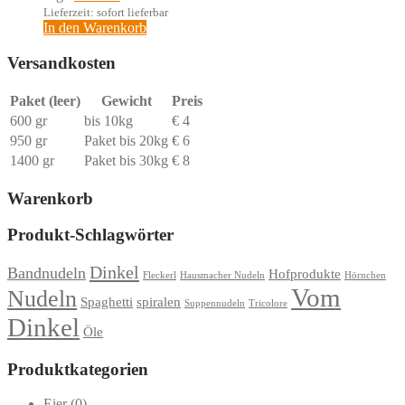
Lieferzeit: sofort lieferbar
In den Warenkorb
Versandkosten
Paket (leer)
Gewicht
Preis
600 gr
bis 10kg
€ 4
950 gr
Paket bis 20kg
€ 6
1400 gr
Paket bis 30kg
€ 8
Warenkorb
Produkt-Schlagwörter
Dinkel
Bandnudeln
Hofprodukte
Fleckerl
Hausmacher Nudeln
Hörnchen
Vom
Nudeln
Spaghetti
spiralen
Suppennudeln
Tricolore
Dinkel
Öle
Produktkategorien
Eier
(0)