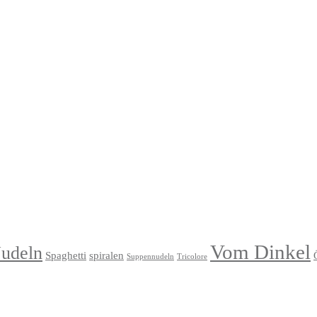
Vom Dinkel
udeln
Spaghetti
spiralen
Suppennudeln
Tricolore