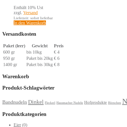
Enthält 10% Ust
zzgl.
Versand
Lieferzeit: sofort lieferbar
In den Warenkorb
Versandkosten
Paket (leer)
Gewicht
Preis
600 gr
bis 10kg
€ 4
950 gr
Paket bis 20kg
€ 6
1400 gr
Paket bis 30kg
€ 8
Warenkorb
Produkt-Schlagwörter
N
Dinkel
Bandnudeln
Hofprodukte
Fleckerl
Hausmacher Nudeln
Hörnchen
Produktkategorien
Eier
(0)