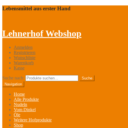
Lebensmittel aus erster Hand
Skip to navigation
Skip to content
Lehnerhof Webshop
Anmelden
Registrieren
Wunschliste
Warenkorb
Kasse
Suche nach:
Suche
Navigation
Home
Alle Produkte
Nudeln
Vom Dinkel
Öle
Weitere Hofprodukte
Shop