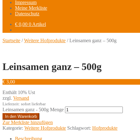
Impressum
Meine Merkliste
Datenschutz
€ 0,00
0 Artikel
Startseite
/
Weitere Hofprodukte
/ Leinsamen ganz – 500g
Leinsamen
Leinsamen ganz – 500g
€
3,00
Enthält 10% Ust
zzgl.
Versand
Lieferzeit: sofort lieferbar
Leinsamen ganz - 500g Menge
In den Warenkorb
Zur Merkliste hinzufügen
Kategorie:
Weitere Hofprodukte
Schlagwort:
Hofprodukte
Beschreibung